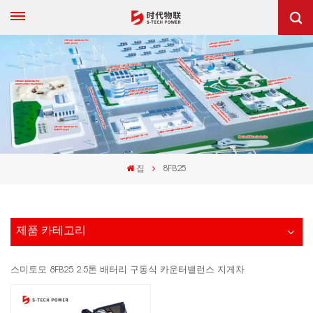
집
8FB25
제품 카테고리
스미토모 8FB25 2.5톤 배터리 구동식 카운터밸런스 지게차