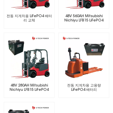
전동 지게차용 LiFePO4 배터
48V 560AH Mitsubishi
리 교체
Nichiyu LFB15 LiFePO4
Lithium Forklift Battery
48V 280AH Mitsubishi
전동 지게차용 고용량
Nichiyu LFB15 LiFePO4
LiFePO4 배터리
Lithium Forklift Battery