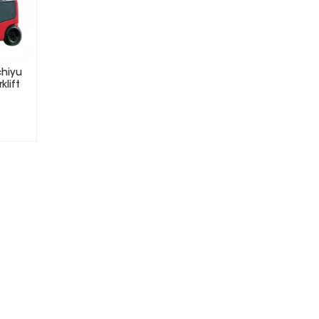
chiyu
klift