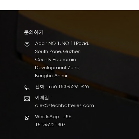
문의하기
Add : NO.1, NO.11Road,
South Zone, Guzhen
County Economic
Development Zone,
Bengbu, Anhui
전화 : +86 15395291926
이메일 :
alex@stechbatteries.com
WhatsApp : +86
15155221807